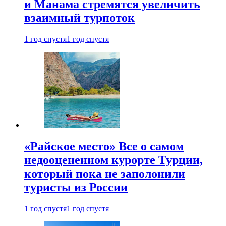
и Манама стремятся увеличить
взаимный турпоток
1 год спустя
1 год спустя
«Райское место» Все о самом
недооцененном курорте Турции,
который пока не заполонили
туристы из России
1 год спустя
1 год спустя