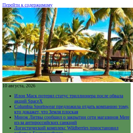
Перейти к содержимому
10 августа, 2026
Илон Маск потерял статус триллионера после обвала
акций SpaceX
Columbia Sportswear предложила отдать компанию тому,
кто докажет, что Земля плоская
Минэк Литвы сообщил о закрытии сети магазинов Mere
из-за антироссийских санкций
Логистический комплекс Wildberries приостановил