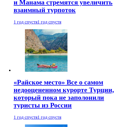
и Манама стремятся увеличить
взаимный турпоток
1 год спустя
1 год спустя
«Райское место» Все о самом
недооцененном курорте Турции,
который пока не заполонили
туристы из России
1 год спустя
1 год спустя