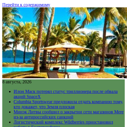
Перейти к содержимому
8 августа, 2026
Илон Маск потерял статус триллионера после обвала
акций SpaceX
Columbia Sportswear предложила отдать компанию тому,
кто докажет, что Земля плоская
Минэк Литвы сообщил о закрытии сети магазинов Mere
из-за антироссийских санкций
Логистический комплекс Wildberries приостановил