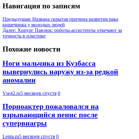
Навигация по записям
Предыдущая:
Названа скрытая причина развития рака
кишечника у молодых людей
Далее:
Хирург Павлюк: роботы-ассистенты отвечают за
точность в пластике
Похожие новости
Ноги мальчика из Кузбасса
вывернулись наружу из-за редкой
аномалии
Vse42.ru
5 месяцев спустя
0
Порноактер пожаловался на
взрывающийся пенис после
супервиагры
Lenta.ru
5 месяцев спустя
0