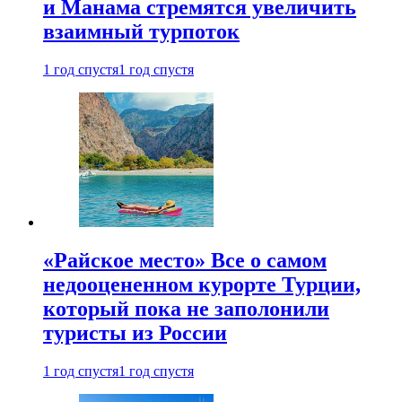
и Манама стремятся увеличить
взаимный турпоток
1 год спустя
1 год спустя
«Райское место» Все о самом
недооцененном курорте Турции,
который пока не заполонили
туристы из России
1 год спустя
1 год спустя