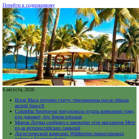
Перейти к содержимому
6 августа, 2026
Илон Маск потерял статус триллионера после обвала
акций SpaceX
Columbia Sportswear предложила отдать компанию тому,
кто докажет, что Земля плоская
Минэк Литвы сообщил о закрытии сети магазинов Mere
из-за антироссийских санкций
Логистический комплекс Wildberries приостановил