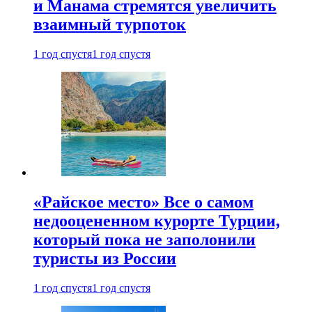
и Манама стремятся увеличить
взаимный турпоток
1 год спустя
1 год спустя
«Райское место» Все о самом
недооцененном курорте Турции,
который пока не заполонили
туристы из России
1 год спустя
1 год спустя