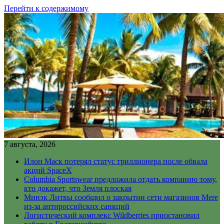
Перейти к содержимому
7 августа, 2026
Илон Маск потерял статус триллионера после обвала
акций SpaceX
Columbia Sportswear предложила отдать компанию тому,
кто докажет, что Земля плоская
Минэк Литвы сообщил о закрытии сети магазинов Mere
из-за антироссийских санкций
Логистический комплекс Wildberries приостановил