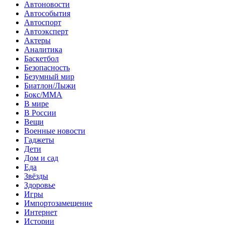
Автоновости
Автособытия
Автоспорт
Автоэксперт
Актеры
Аналитика
Баскетбол
Безопасность
Безумный мир
Биатлон/Лыжи
Бокс/MMA
В мире
В России
Вещи
Военные новости
Гаджеты
Дети
Дом и сад
Еда
Звёзды
Здоровье
Игры
Импортозамещение
Интернет
Истории