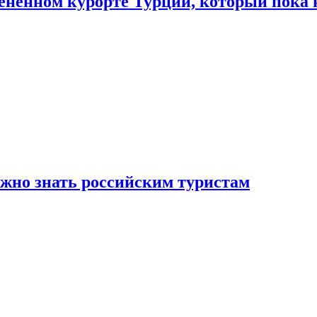
цененном курорте Турции, который пока 
ужно знать российским туристам