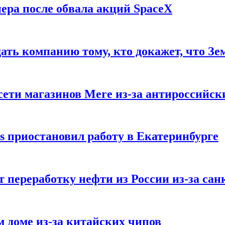
ера после обвала акций SpaceX
ать компанию тому, кто докажет, что Зе
ети магазинов Mere из-за антироссийск
s приостановил работу в Екатеринбурге
 переработку нефти из России из-за са
м доме из-за китайских чипов