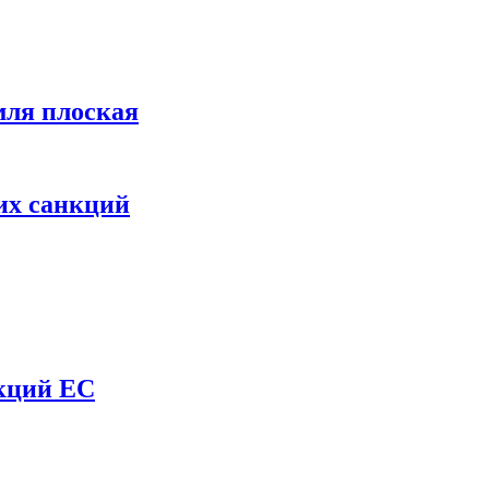
мля плоская
их санкций
нкций ЕС