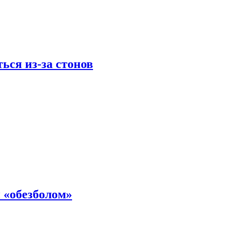
ься из-за стонов
 «обезболом»