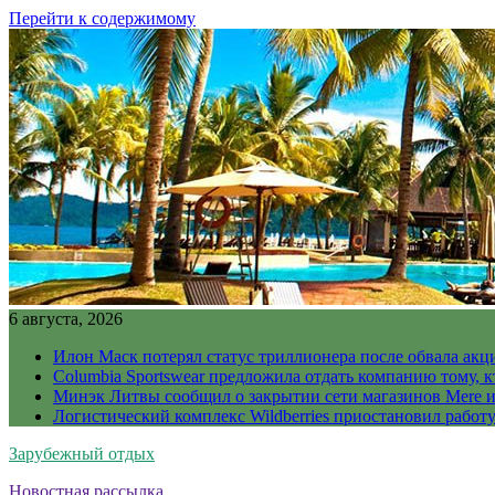
Перейти к содержимому
6 августа, 2026
Илон Маск потерял статус триллионера после обвала акц
Columbia Sportswear предложила отдать компанию тому, к
Минэк Литвы сообщил о закрытии сети магазинов Mere и
Логистический комплекс Wildberries приостановил работ
Зарубежный отдых
Новостная рассылка