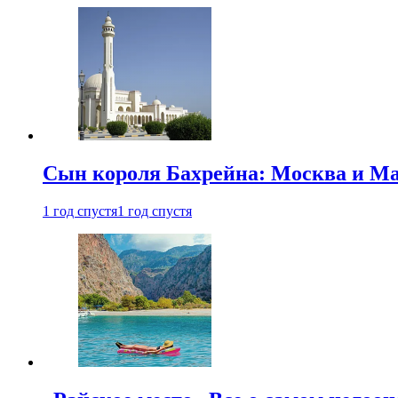
Сын короля Бахрейна: Москва и Ма
1 год спустя
1 год спустя