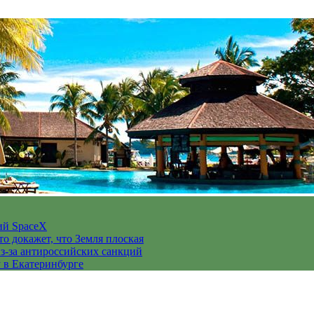
ий SpaceX
то докажет, что Земля плоская
з-за антироссийских санкций
у в Екатеринбурге