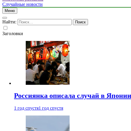
Случайные новости
Меню
Найти:
Заголовки
Россиянка описала случай в Японии 
1 год спустя
1 год спустя