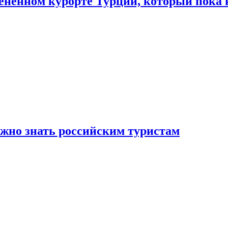
цененном курорте Турции, который пока 
ужно знать российским туристам