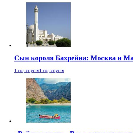
Сын короля Бахрейна: Москва и Ма
1 год спустя
1 год спустя