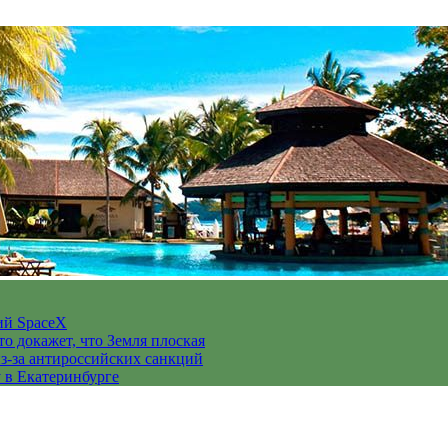
ий SpaceX
то докажет, что Земля плоская
з-за антироссийских санкций
у в Екатеринбурге