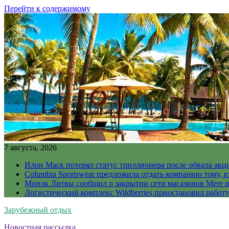
Перейти к содержимому
7 августа, 2026
Илон Маск потерял статус триллионера после обвала акц
Columbia Sportswear предложила отдать компанию тому, к
Минэк Литвы сообщил о закрытии сети магазинов Mere и
Логистический комплекс Wildberries приостановил работ
Зарубежный отдых
Новостная рассылка