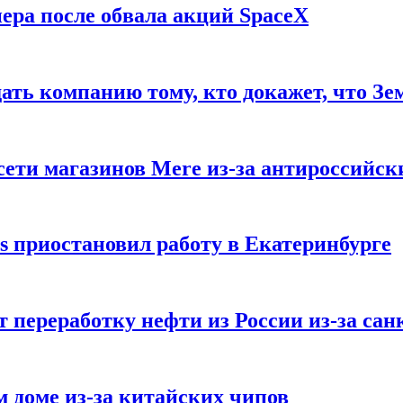
ера после обвала акций SpaceX
ать компанию тому, кто докажет, что Зе
ети магазинов Mere из-за антироссийск
s приостановил работу в Екатеринбурге
 переработку нефти из России из-за са
м доме из-за китайских чипов