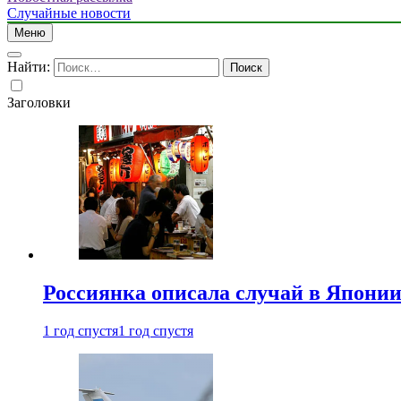
Случайные новости
Меню
Найти:
Заголовки
Россиянка описала случай в Японии 
1 год спустя
1 год спустя