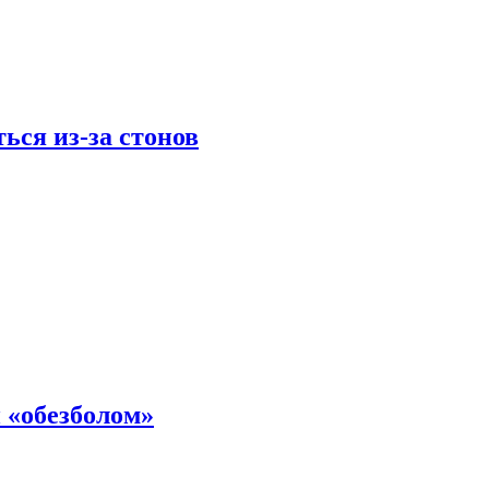
ься из-за стонов
 «обезболом»