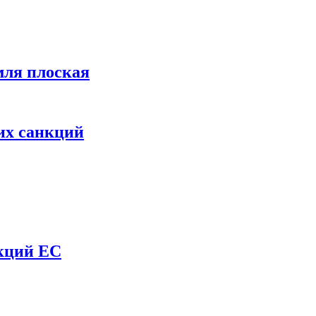
мля плоская
их санкций
нкций ЕС