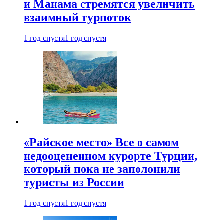
и Манама стремятся увеличить
взаимный турпоток
1 год спустя
1 год спустя
«Райское место» Все о самом
недооцененном курорте Турции,
который пока не заполонили
туристы из России
1 год спустя
1 год спустя