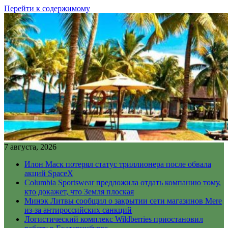
Перейти к содержимому
7 августа, 2026
Илон Маск потерял статус триллионера после обвала
акций SpaceX
Columbia Sportswear предложила отдать компанию тому,
кто докажет, что Земля плоская
Минэк Литвы сообщил о закрытии сети магазинов Mere
из-за антироссийских санкций
Логистический комплекс Wildberries приостановил