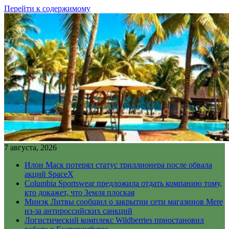
Перейти к содержимому
7 августа, 2026
Илон Маск потерял статус триллионера после обвала
акций SpaceX
Columbia Sportswear предложила отдать компанию тому,
кто докажет, что Земля плоская
Минэк Литвы сообщил о закрытии сети магазинов Mere
из-за антироссийских санкций
Логистический комплекс Wildberries приостановил