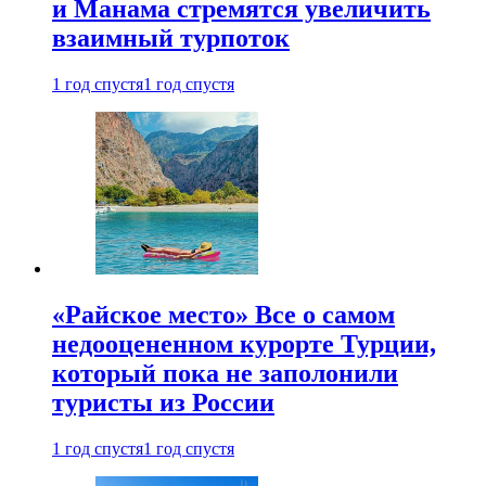
и Манама стремятся увеличить
взаимный турпоток
1 год спустя
1 год спустя
«Райское место» Все о самом
недооцененном курорте Турции,
который пока не заполонили
туристы из России
1 год спустя
1 год спустя