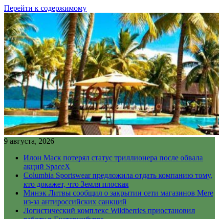
Перейти к содержимому
9 августа, 2026
Илон Маск потерял статус триллионера после обвала
акций SpaceX
Columbia Sportswear предложила отдать компанию тому,
кто докажет, что Земля плоская
Минэк Литвы сообщил о закрытии сети магазинов Mere
из-за антироссийских санкций
Логистический комплекс Wildberries приостановил