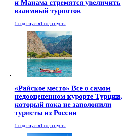
и Манама стремятся увеличить
взаимный турпоток
1 год спустя
1 год спустя
«Райское место» Все о самом
недооцененном курорте Турции,
который пока не заполонили
туристы из России
1 год спустя
1 год спустя