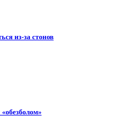
ься из-за стонов
 «обезболом»