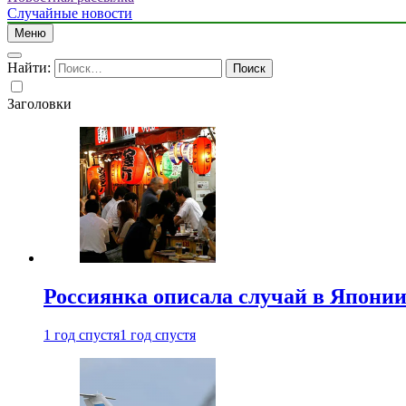
Случайные новости
Меню
Найти:
Заголовки
Россиянка описала случай в Японии 
1 год спустя
1 год спустя