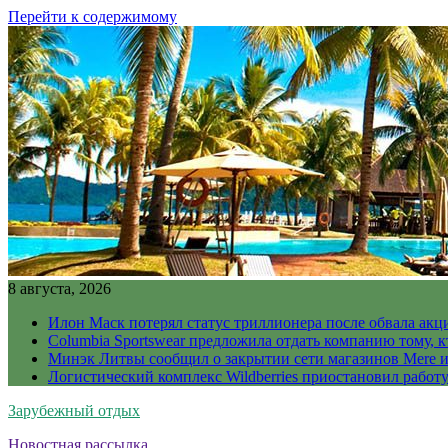
Перейти к содержимому
8 августа, 2026
Илон Маск потерял статус триллионера после обвала акц
Columbia Sportswear предложила отдать компанию тому, к
Минэк Литвы сообщил о закрытии сети магазинов Mere и
Логистический комплекс Wildberries приостановил работ
Зарубежный отдых
Новостная рассылка