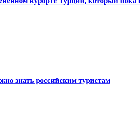
цененном курорте Турции, который пока 
ужно знать российским туристам