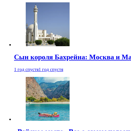
Сын короля Бахрейна: Москва и Ма
1 год спустя
1 год спустя