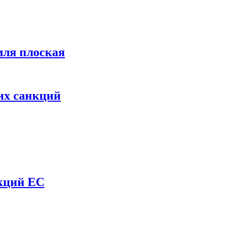
мля плоская
их санкций
нкций ЕС