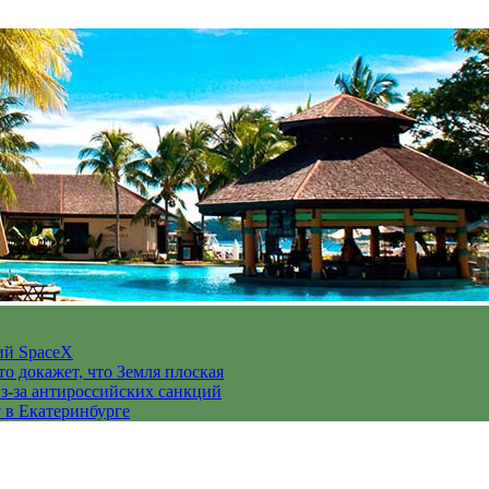
ий SpaceX
то докажет, что Земля плоская
з-за антироссийских санкций
у в Екатеринбурге