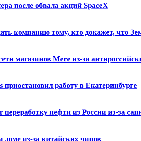
ера после обвала акций SpaceX
ать компанию тому, кто докажет, что Зе
ети магазинов Mere из-за антироссийск
s приостановил работу в Екатеринбурге
 переработку нефти из России из-за са
м доме из-за китайских чипов