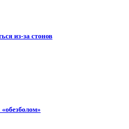
ься из-за стонов
 «обезболом»