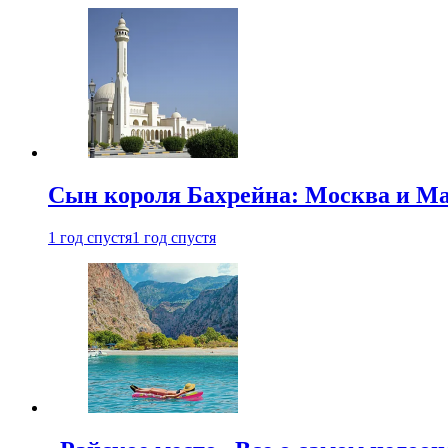
Сын короля Бахрейна: Москва и Ма
1 год спустя
1 год спустя