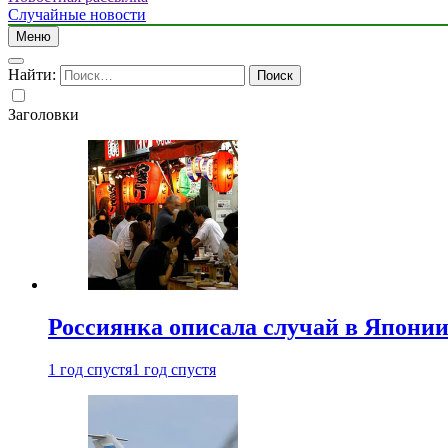
Случайные новости
Меню
Найти:
Заголовки
Россиянка описала случай в Японии 
1 год спустя
1 год спустя