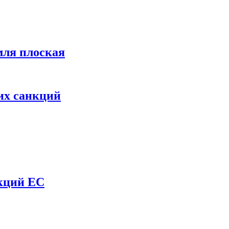
мля плоская
их санкций
нкций ЕС