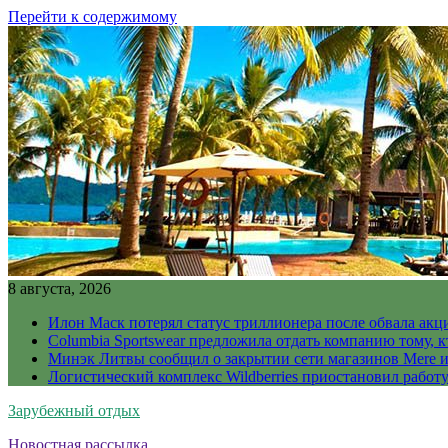
Перейти к содержимому
8 августа, 2026
Илон Маск потерял статус триллионера после обвала акц
Columbia Sportswear предложила отдать компанию тому, к
Минэк Литвы сообщил о закрытии сети магазинов Mere и
Логистический комплекс Wildberries приостановил работ
Зарубежный отдых
Новостная рассылка