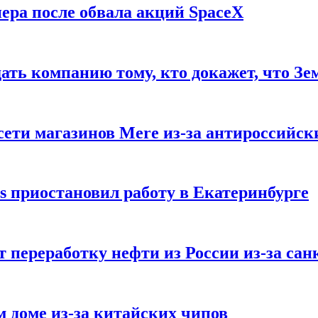
ера после обвала акций SpaceX
ать компанию тому, кто докажет, что Зе
ети магазинов Mere из-за антироссийск
s приостановил работу в Екатеринбурге
 переработку нефти из России из-за са
м доме из-за китайских чипов