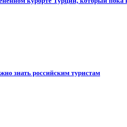
цененном курорте Турции, который пока 
ужно знать российским туристам