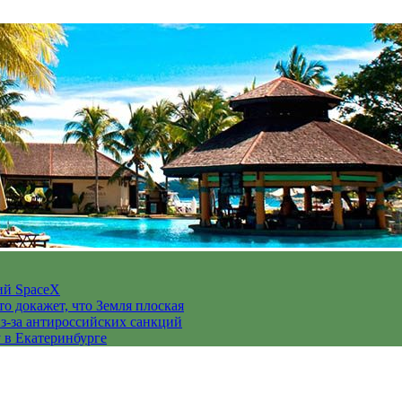
ий SpaceX
то докажет, что Земля плоская
з-за антироссийских санкций
у в Екатеринбурге