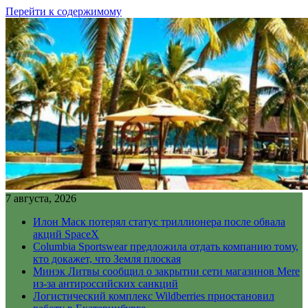
Перейти к содержимому
7 августа, 2026
Илон Маск потерял статус триллионера после обвала
акций SpaceX
Columbia Sportswear предложила отдать компанию тому,
кто докажет, что Земля плоская
Минэк Литвы сообщил о закрытии сети магазинов Mere
из-за антироссийских санкций
Логистический комплекс Wildberries приостановил