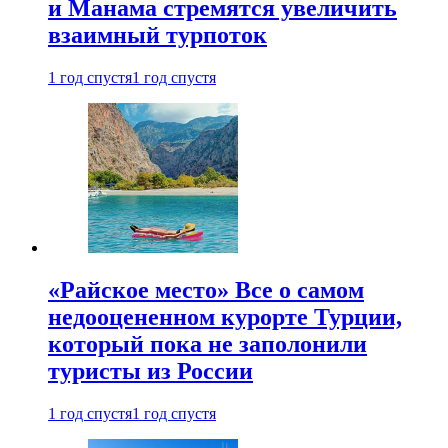
и Манама стремятся увеличить
взаимный турпоток
1 год спустя
1 год спустя
«Райское место» Все о самом
недооцененном курорте Турции,
который пока не заполонили
туристы из России
1 год спустя
1 год спустя