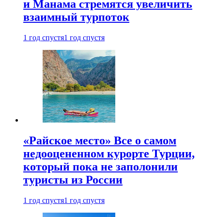
и Манама стремятся увеличить
взаимный турпоток
1 год спустя
1 год спустя
«Райское место» Все о самом
недооцененном курорте Турции,
который пока не заполонили
туристы из России
1 год спустя
1 год спустя