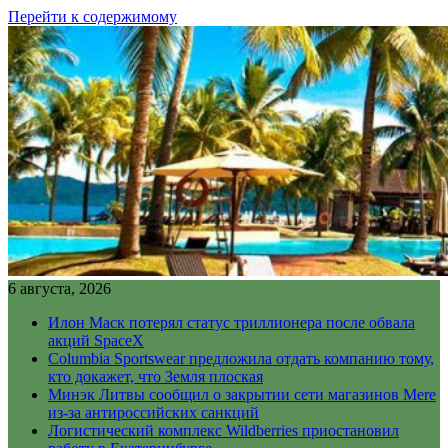
Перейти к содержимому
6 августа, 2026
Илон Маск потерял статус триллионера после обвала
акций SpaceX
Columbia Sportswear предложила отдать компанию тому,
кто докажет, что Земля плоская
Минэк Литвы сообщил о закрытии сети магазинов Mere
из-за антироссийских санкций
Логистический комплекс Wildberries приостановил