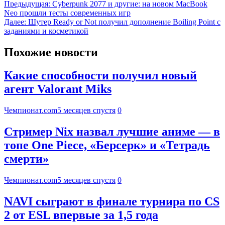
Предыдущая:
Cyberpunk 2077 и другие: на новом MacBook
Neo прошли тесты современных игр
Далее:
Шутер Ready or Not получил дополнение Boiling Point с
заданиями и косметикой
Похожие новости
Какие способности получил новый
агент Valorant Miks
Чемпионат.com
5 месяцев спустя
0
Стример Nix назвал лучшие аниме — в
топе One Piece, «Берсерк» и «Тетрадь
смерти»
Чемпионат.com
5 месяцев спустя
0
NAVI сыграют в финале турнира по CS
2 от ESL впервые за 1,5 года