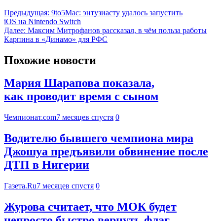
Предыдущая:
9to5Mac: энтузиасту удалось запустить
iOS на Nintendo Switch
Далее:
Максим Митрофанов рассказал, в чём польза работы
Карпина в «Динамо» для РФС
Похожие новости
Мария Шарапова показала,
как проводит время с сыном
Чемпионат.com
7 месяцев спустя
0
Водителю бывшего чемпиона мира
Джошуа предъявили обвинение после
ДТП в Нигерии
Газета.Ru
7 месяцев спустя
0
Журова считает, что МОК будет
непросто быстро вернуть флаг