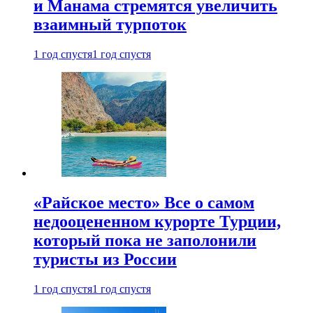
и Манама стремятся увеличить
взаимный турпоток
1 год спустя
1 год спустя
«Райское место» Все о самом
недооцененном курорте Турции,
который пока не заполонили
туристы из России
1 год спустя
1 год спустя