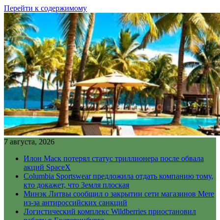
Перейти к содержимому
7 августа, 2026
Илон Маск потерял статус триллионера после обвала
акций SpaceX
Columbia Sportswear предложила отдать компанию тому,
кто докажет, что Земля плоская
Минэк Литвы сообщил о закрытии сети магазинов Mere
из-за антироссийских санкций
Логистический комплекс Wildberries приостановил