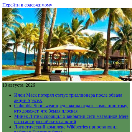
Перейти к содержимому
10 августа, 2026
Илон Маск потерял статус триллионера после обвала
акций SpaceX
Columbia Sportswear предложила отдать компанию тому,
кто докажет, что Земля плоская
Минэк Литвы сообщил о закрытии сети магазинов Mere
из-за антироссийских санкций
Логистический комплекс Wildberries приостановил