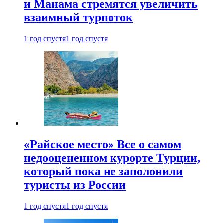
и Манама стремятся увеличить
взаимный турпоток
1 год спустя
1 год спустя
«Райское место» Все о самом
недооцененном курорте Турции,
который пока не заполонили
туристы из России
1 год спустя
1 год спустя