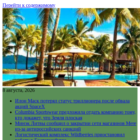
Перейти к содержимому
8 августа, 2026
Илон Маск потерял статус триллионера после обвала
акций SpaceX
Columbia Sportswear предложила отдать компанию тому,
кто докажет, что Земля плоская
Минэк Литвы сообщил о закрытии сети магазинов Mere
из-за антироссийских санкций
Логистический комплекс Wildberries приостановил