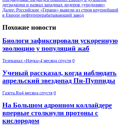
деградации и назвал западных лидеров «уродцами»
Далее:
Российские «Герани» вывели из строя крупнейший
в Европе нефтеперерабатывающий завод
Похожие новости
Биологи зафиксировали ускоренную
эволюцию у популяций жаб
Телеканал «Наука»
4 месяца спустя
0
Ученый рассказал, когда наблюдать
апрельский звездопад Пи-Пуппиды
Газета.Ru
4 месяца спустя
0
На Большом адронном коллайдере
впервые столкнули протоны с
кислородом