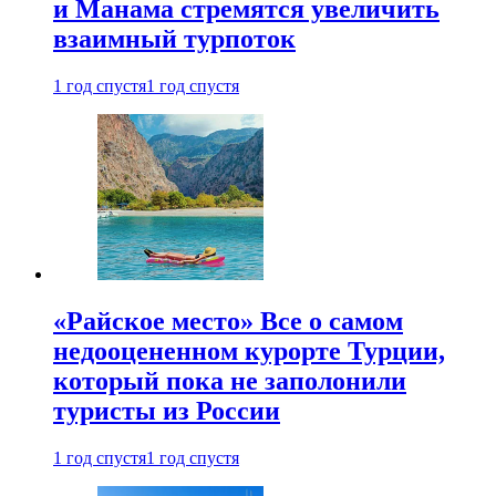
и Манама стремятся увеличить
взаимный турпоток
1 год спустя
1 год спустя
«Райское место» Все о самом
недооцененном курорте Турции,
который пока не заполонили
туристы из России
1 год спустя
1 год спустя