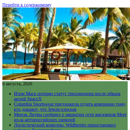
Перейти к содержимому
6 августа, 2026
Илон Маск потерял статус триллионера после обвала
акций SpaceX
Columbia Sportswear предложила отдать компанию тому,
кто докажет, что Земля плоская
Минэк Литвы сообщил о закрытии сети магазинов Mere
из-за антироссийских санкций
Логистический комплекс Wildberries приостановил