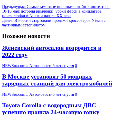
Предыдущая:
Самые заметные новинки онлайн-кинотеатров
10-16 мая: история римлянки, уроки фарси в концлагере,
поиск любви в Англии начала XX века
Далее:
В России стартовали продажи кроссоверов Nissan с
частичным автопилотом
Похожие новости
Женевский автосалон возродится в
2022 году
NEWSru.com :: Автоновости
5 лет спустя
0
В Москве установят 50 мощных
зарядных станций для электромобилей
NEWSru.com :: Автоновости
5 лет спустя
0
Toyota Corolla с водородным ДВС
успешно прошла 24-часовую гонку