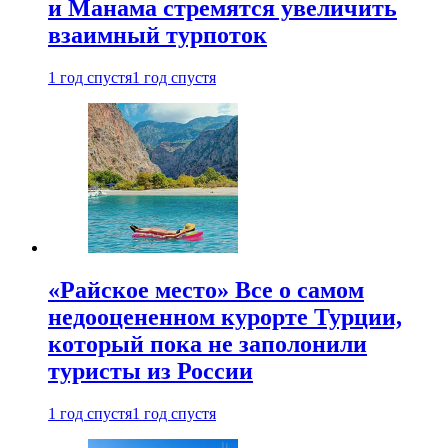
и Манама стремятся увеличить
взаимный турпоток
1 год спустя
1 год спустя
«Райское место» Все о самом
недооцененном курорте Турции,
который пока не заполонили
туристы из России
1 год спустя
1 год спустя