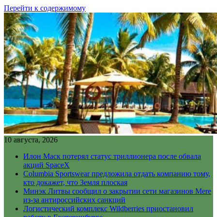
Перейти к содержимому
10 августа, 2026
Илон Маск потерял статус триллионера после обвала
акций SpaceX
Columbia Sportswear предложила отдать компанию тому,
кто докажет, что Земля плоская
Минэк Литвы сообщил о закрытии сети магазинов Mere
из-за антироссийских санкций
Логистический комплекс Wildberries приостановил