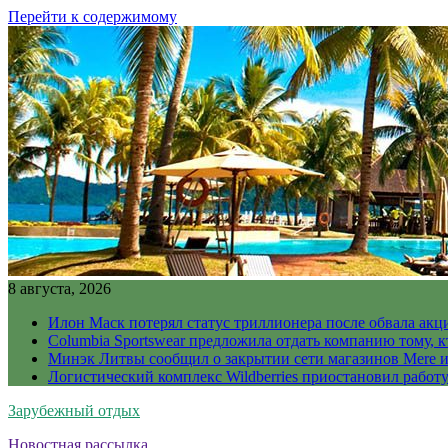
Перейти к содержимому
8 августа, 2026
Илон Маск потерял статус триллионера после обвала акц
Columbia Sportswear предложила отдать компанию тому, к
Минэк Литвы сообщил о закрытии сети магазинов Mere и
Логистический комплекс Wildberries приостановил работ
Зарубежный отдых
Новостная рассылка