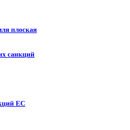
мля плоская
их санкций
нкций ЕС