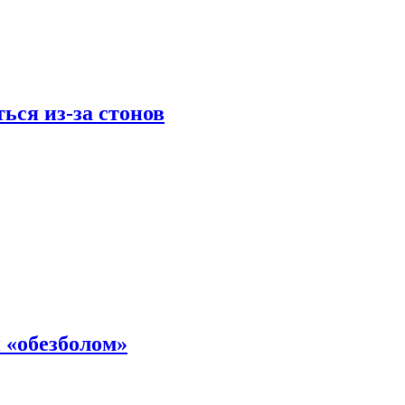
ься из-за стонов
 «обезболом»