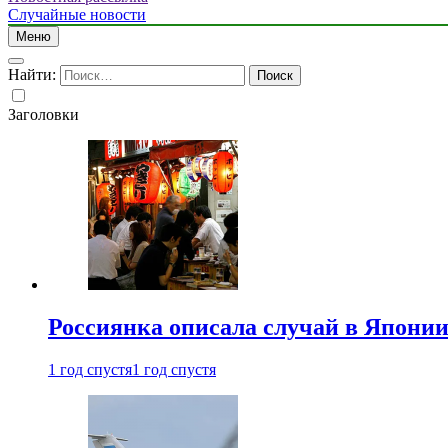
Случайные новости
Меню
Найти:
Заголовки
Россиянка описала случай в Японии 
1 год спустя
1 год спустя