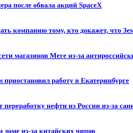
ера после обвала акций SpaceX
ать компанию тому, кто докажет, что Зе
ети магазинов Mere из-за антироссийск
s приостановил работу в Екатеринбурге
 переработку нефти из России из-за са
м доме из-за китайских чипов