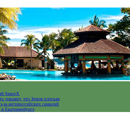
ий SpaceX
то докажет, что Земля плоская
з-за антироссийских санкций
у в Екатеринбурге