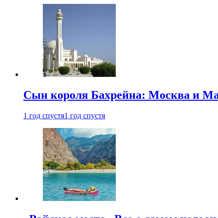
Сын короля Бахрейна: Москва и Ма
1 год спустя
1 год спустя