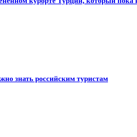
цененном курорте Турции, который пока 
ужно знать российским туристам