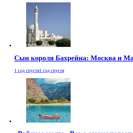
Сын короля Бахрейна: Москва и Ма
1 год спустя
1 год спустя