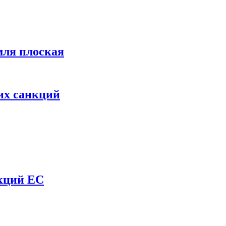
мля плоская
их санкций
нкций ЕС