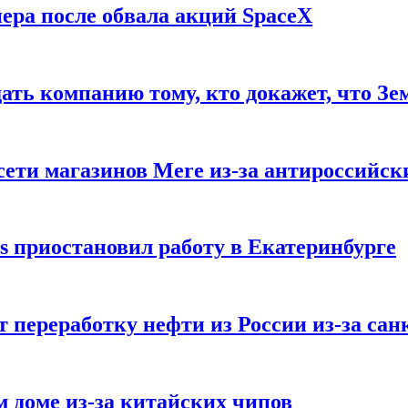
ера после обвала акций SpaceX
ать компанию тому, кто докажет, что Зе
ети магазинов Mere из-за антироссийск
s приостановил работу в Екатеринбурге
 переработку нефти из России из-за са
м доме из-за китайских чипов