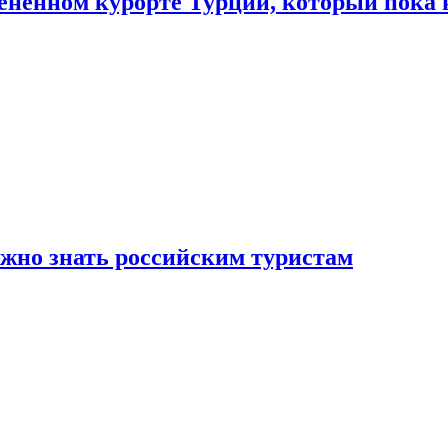
цененном курорте Турции, который пока 
ужно знать российским туристам