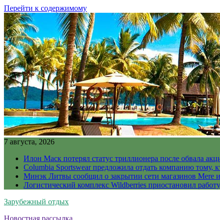
Перейти к содержимому
7 августа, 2026
Илон Маск потерял статус триллионера после обвала акц
Columbia Sportswear предложила отдать компанию тому, к
Минэк Литвы сообщил о закрытии сети магазинов Mere и
Логистический комплекс Wildberries приостановил работ
Зарубежный отдых
Новостная рассылка