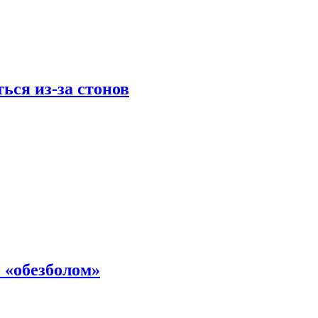
ься из-за стонов
 «обезболом»