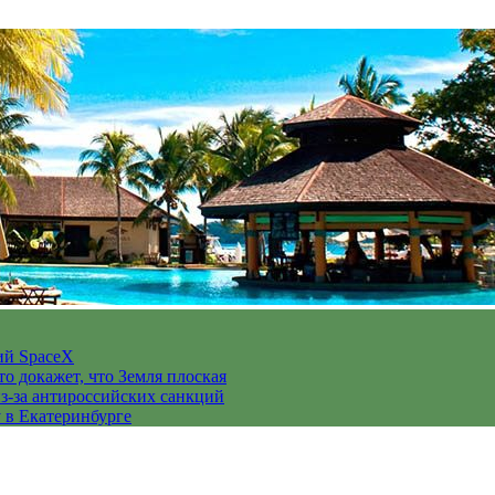
ий SpaceX
то докажет, что Земля плоская
з-за антироссийских санкций
у в Екатеринбурге