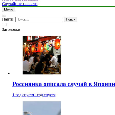
Случайные новости
Меню
Найти:
Заголовки
Россиянка описала случай в Японии 
1 год спустя
1 год спустя