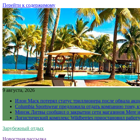
Перейти к содержимому
9 августа, 2026
Илон Маск потерял статус триллионера после обвала акц
Columbia Sportswear предложила отдать компанию тому, к
Минэк Литвы сообщил о закрытии сети магазинов Mere и
Логистический комплекс Wildberries приостановил работ
Зарубежный отдых
Новостная рассылка