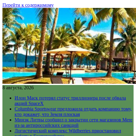
Перейти к содержимому
8 августа, 2026
Илон Маск потерял статус триллионера после обвала
акций SpaceX
Columbia Sportswear предложила отдать компанию тому,
кто докажет, что Земля плоская
Минэк Литвы сообщил о закрытии сети магазинов Mere
из-за антироссийских санкций
Логистический комплекс Wildberries приостановил