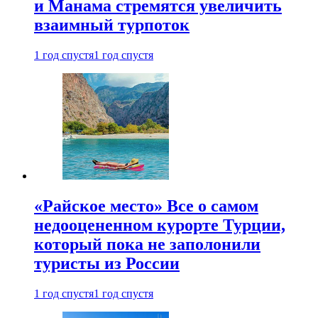
и Манама стремятся увеличить
взаимный турпоток
1 год спустя
1 год спустя
«Райское место» Все о самом
недооцененном курорте Турции,
который пока не заполонили
туристы из России
1 год спустя
1 год спустя