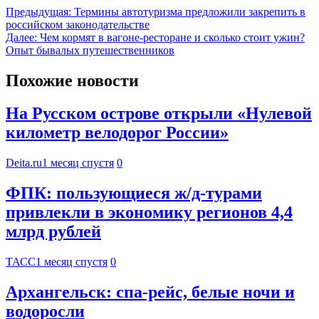
Предыдущая:
Термины автотуризма предложили закрепить в
российском законодательстве
Далее:
Чем кормят в вагоне-ресторане и сколько стоит ужин?
Опыт бывалых путешественников
Похожие новости
На Русском острове открыли «Нулевой
километр велодорог России»
Deita.ru
1 месяц спустя
0
ФПК: пользующиеся ж/д-турами
привлекли в экономику регионов 4,4
млрд рублей
ТАСС
1 месяц спустя
0
Архангельск: спа-рейс, белые ночи и
водоросли