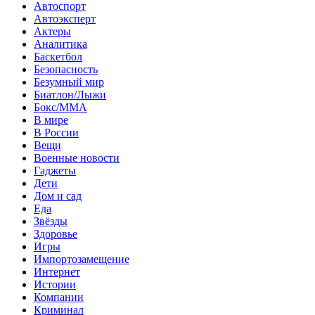
Автоспорт
Автоэксперт
Актеры
Аналитика
Баскетбол
Безопасность
Безумный мир
Биатлон/Лыжи
Бокс/MMA
В мире
В России
Вещи
Военные новости
Гаджеты
Дети
Дом и сад
Еда
Звёзды
Здоровье
Игры
Импортозамещение
Интернет
Истории
Компании
Криминал