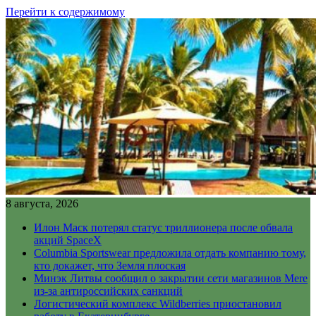
Перейти к содержимому
8 августа, 2026
Илон Маск потерял статус триллионера после обвала
акций SpaceX
Columbia Sportswear предложила отдать компанию тому,
кто докажет, что Земля плоская
Минэк Литвы сообщил о закрытии сети магазинов Mere
из-за антироссийских санкций
Логистический комплекс Wildberries приостановил