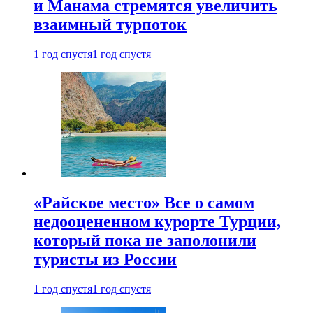
и Манама стремятся увеличить
взаимный турпоток
1 год спустя
1 год спустя
«Райское место» Все о самом
недооцененном курорте Турции,
который пока не заполонили
туристы из России
1 год спустя
1 год спустя