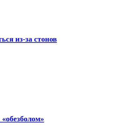
ься из-за стонов
 «обезболом»