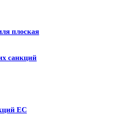
мля плоская
их санкций
нкций ЕС