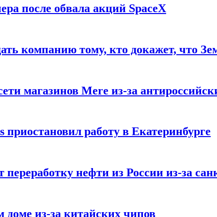
ера после обвала акций SpaceX
ать компанию тому, кто докажет, что Зе
ети магазинов Mere из-за антироссийск
s приостановил работу в Екатеринбурге
 переработку нефти из России из-за са
м доме из-за китайских чипов