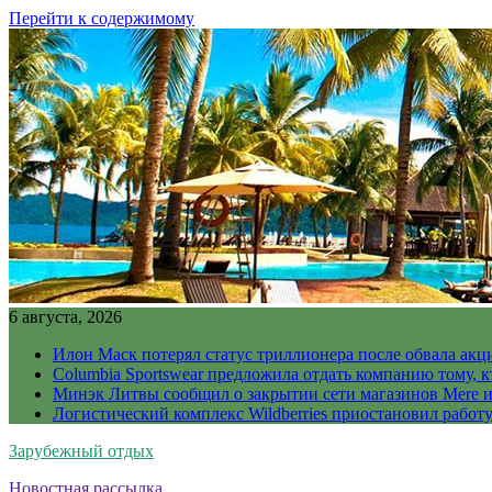
Перейти к содержимому
6 августа, 2026
Илон Маск потерял статус триллионера после обвала акц
Columbia Sportswear предложила отдать компанию тому, к
Минэк Литвы сообщил о закрытии сети магазинов Mere и
Логистический комплекс Wildberries приостановил работ
Зарубежный отдых
Новостная рассылка