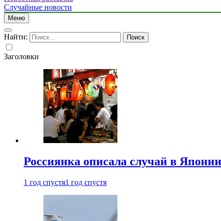
Случайные новости
Меню
Найти:
Заголовки
Россиянка описала случай в Японии 
1 год спустя
1 год спустя