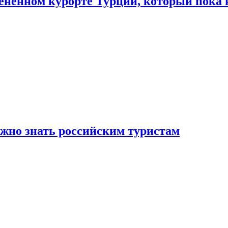
цененном курорте Турции, который пока 
ужно знать российским туристам