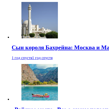
Сын короля Бахрейна: Москва и Ма
1 год спустя
1 год спустя