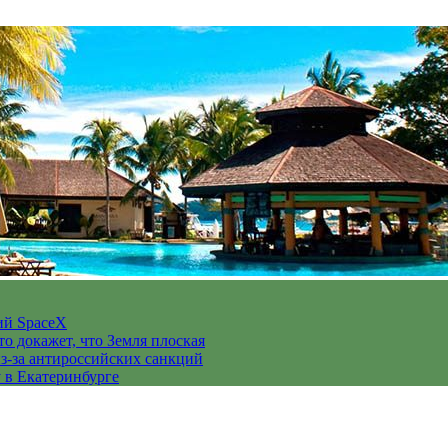
ий SpaceX
то докажет, что Земля плоская
з-за антироссийских санкций
у в Екатеринбурге