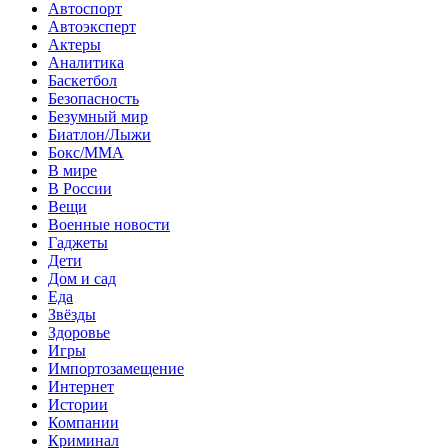
Автоспорт
Автоэксперт
Актеры
Аналитика
Баскетбол
Безопасность
Безумный мир
Биатлон/Лыжи
Бокс/MMA
В мире
В России
Вещи
Военные новости
Гаджеты
Дети
Дом и сад
Еда
Звёзды
Здоровье
Игры
Импортозамещение
Интернет
Истории
Компании
Криминал