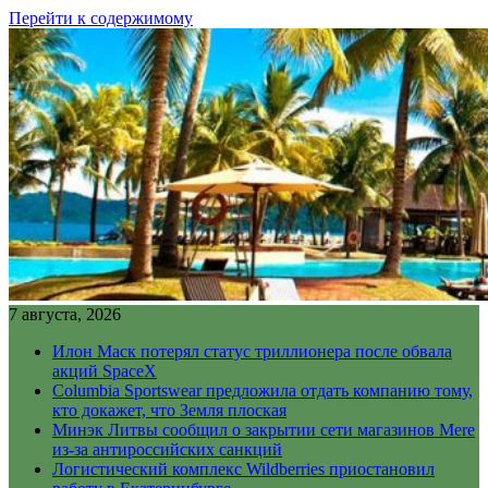
Перейти к содержимому
7 августа, 2026
Илон Маск потерял статус триллионера после обвала
акций SpaceX
Columbia Sportswear предложила отдать компанию тому,
кто докажет, что Земля плоская
Минэк Литвы сообщил о закрытии сети магазинов Mere
из-за антироссийских санкций
Логистический комплекс Wildberries приостановил