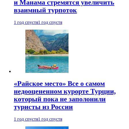
и Манама стремятся увеличить
взаимный турпоток
1 год спустя
1 год спустя
«Райское место» Все о самом
недооцененном курорте Турции,
который пока не заполонили
туристы из России
1 год спустя
1 год спустя