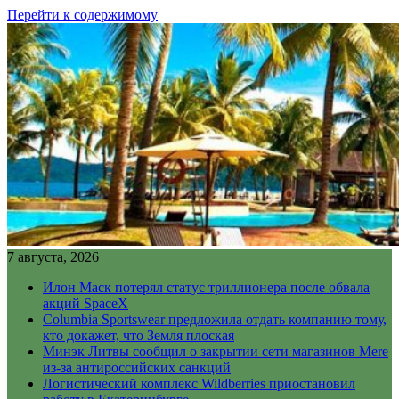
Перейти к содержимому
7 августа, 2026
Илон Маск потерял статус триллионера после обвала
акций SpaceX
Columbia Sportswear предложила отдать компанию тому,
кто докажет, что Земля плоская
Минэк Литвы сообщил о закрытии сети магазинов Mere
из-за антироссийских санкций
Логистический комплекс Wildberries приостановил