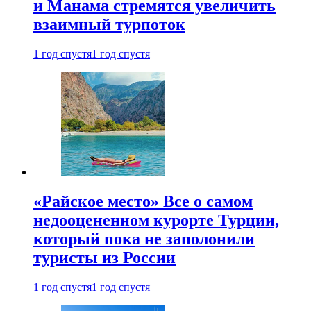
и Манама стремятся увеличить
взаимный турпоток
1 год спустя
1 год спустя
«Райское место» Все о самом
недооцененном курорте Турции,
который пока не заполонили
туристы из России
1 год спустя
1 год спустя