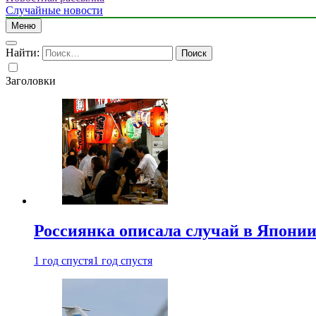
Случайные новости
Меню
Найти:
Заголовки
Россиянка описала случай в Японии 
1 год спустя
1 год спустя