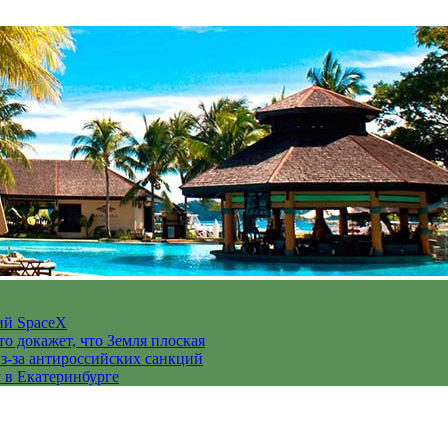
ий SpaceX
то докажет, что Земля плоская
з-за антироссийских санкций
у в Екатеринбурге