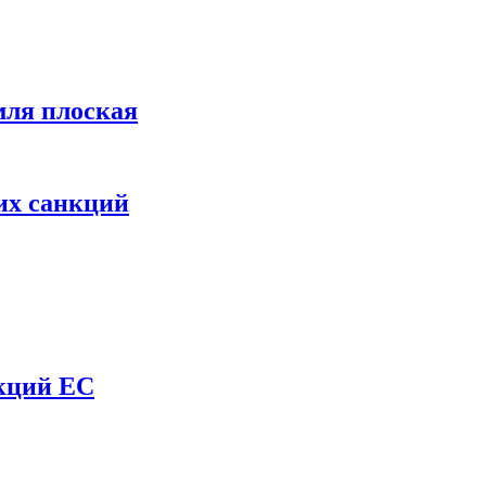
мля плоская
их санкций
нкций ЕС