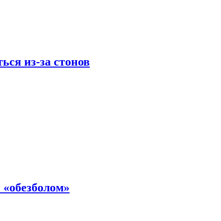
ься из-за стонов
 «обезболом»