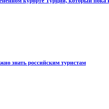
цененном курорте Турции, который пока 
ужно знать российским туристам