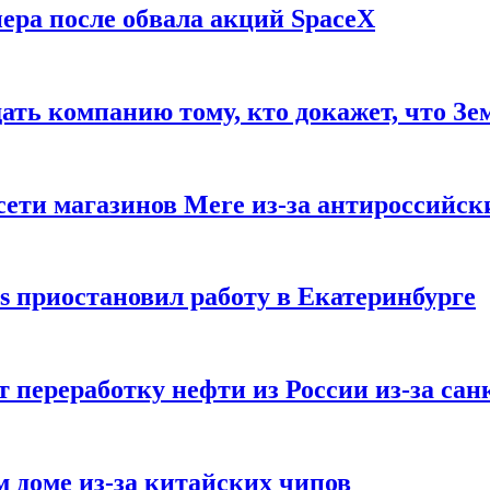
ера после обвала акций SpaceX
ать компанию тому, кто докажет, что Зе
ети магазинов Mere из-за антироссийск
s приостановил работу в Екатеринбурге
 переработку нефти из России из-за са
м доме из-за китайских чипов