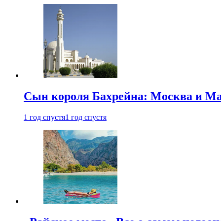
Сын короля Бахрейна: Москва и Ма
1 год спустя
1 год спустя