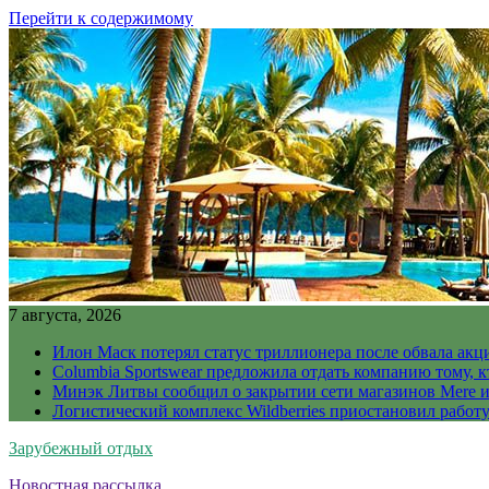
Перейти к содержимому
7 августа, 2026
Илон Маск потерял статус триллионера после обвала акц
Columbia Sportswear предложила отдать компанию тому, к
Минэк Литвы сообщил о закрытии сети магазинов Mere и
Логистический комплекс Wildberries приостановил работ
Зарубежный отдых
Новостная рассылка