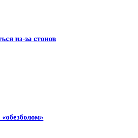
ься из-за стонов
 «обезболом»