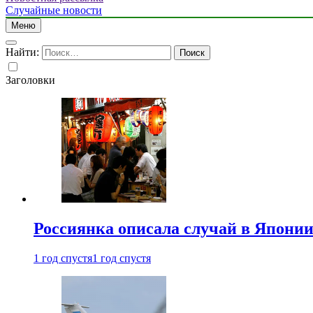
Случайные новости
Меню
Найти:
Заголовки
Россиянка описала случай в Японии 
1 год спустя
1 год спустя