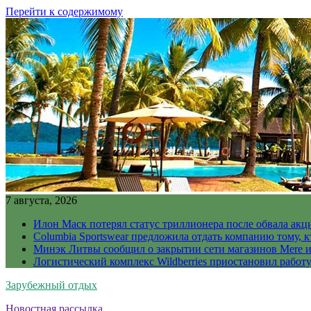
Перейти к содержимому
7 августа, 2026
Илон Маск потерял статус триллионера после обвала акц
Columbia Sportswear предложила отдать компанию тому, к
Минэк Литвы сообщил о закрытии сети магазинов Mere и
Логистический комплекс Wildberries приостановил работ
Зарубежный отдых
Новостная рассылка