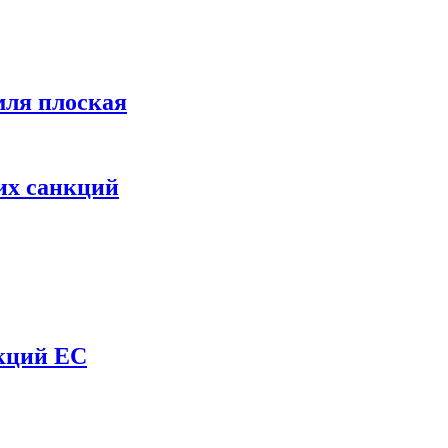
мля плоская
их санкций
нкций ЕС