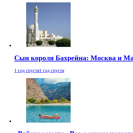
Сын короля Бахрейна: Москва и Ма
1 год спустя
1 год спустя