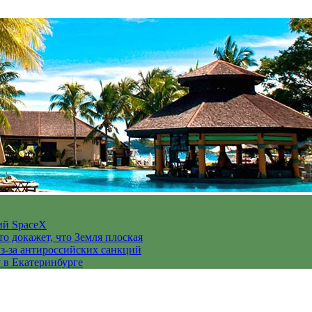
ий SpaceX
то докажет, что Земля плоская
з-за антироссийских санкций
у в Екатеринбурге