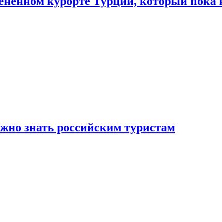
цененном курорте Турции, который пока 
ужно знать российским туристам