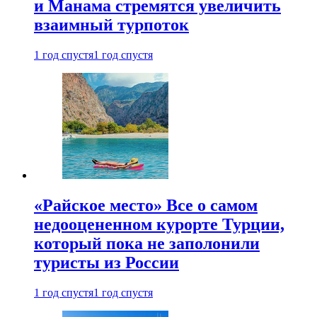
и Манама стремятся увеличить
взаимный турпоток
1 год спустя
1 год спустя
«Райское место» Все о самом
недооцененном курорте Турции,
который пока не заполонили
туристы из России
1 год спустя
1 год спустя