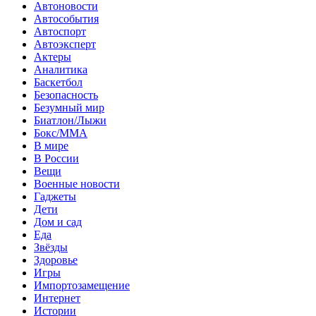
Автоновости
Автособытия
Автоспорт
Автоэксперт
Актеры
Аналитика
Баскетбол
Безопасность
Безумный мир
Биатлон/Лыжи
Бокс/MMA
В мире
В России
Вещи
Военные новости
Гаджеты
Дети
Дом и сад
Еда
Звёзды
Здоровье
Игры
Импортозамещение
Интернет
Истории