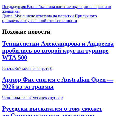
Предыдущая:
Врач объяснила влияние овуляции на организм
женщины
Далее:
Муцениеце ответила на попытки Прилучного
привлечь ее к уголовной ответственности
Похожие новости
Теннисистки Александрова и Андреева
пробились во второй круг на турнире
WTA 500
Газета.Ru
7 месяцев спустя
0
Артюр Фис снялся с Australian Open —
2026 из-за травмы
Чемпионат.com
7 месяцев спустя
0
Руседски высказался о том, сможет
ли Синнер выиграть все четыре