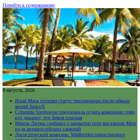
Перейти к содержимому
9 августа, 2026
Илон Маск потерял статус триллионера после обвала
акций SpaceX
Columbia Sportswear предложила отдать компанию тому,
кто докажет, что Земля плоская
Минэк Литвы сообщил о закрытии сети магазинов Mere
из-за антироссийских санкций
Логистический комплекс Wildberries приостановил