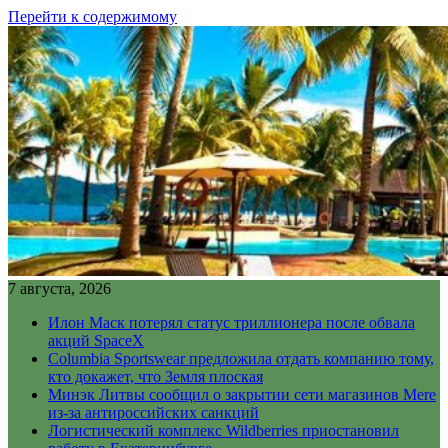
Перейти к содержимому
7 августа, 2026
Илон Маск потерял статус триллионера после обвала
акций SpaceX
Columbia Sportswear предложила отдать компанию тому,
кто докажет, что Земля плоская
Минэк Литвы сообщил о закрытии сети магазинов Mere
из-за антироссийских санкций
Логистический комплекс Wildberries приостановил