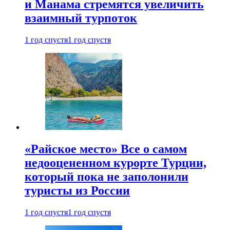
и Манама стремятся увеличить
взаимный турпоток
1 год спустя
1 год спустя
«Райское место» Все о самом
недооцененном курорте Турции,
который пока не заполонили
туристы из России
1 год спустя
1 год спустя