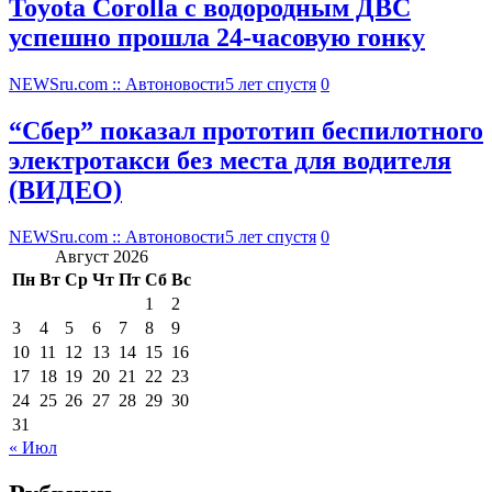
Toyota Corolla с водородным ДВС
успешно прошла 24-часовую гонку
NEWSru.com :: Автоновости
5 лет спустя
0
“Сбер” показал прототип беспилотного
электротакси без места для водителя
(ВИДЕО)
NEWSru.com :: Автоновости
5 лет спустя
0
Август 2026
Пн
Вт
Ср
Чт
Пт
Сб
Вс
1
2
3
4
5
6
7
8
9
10
11
12
13
14
15
16
17
18
19
20
21
22
23
24
25
26
27
28
29
30
31
« Июл