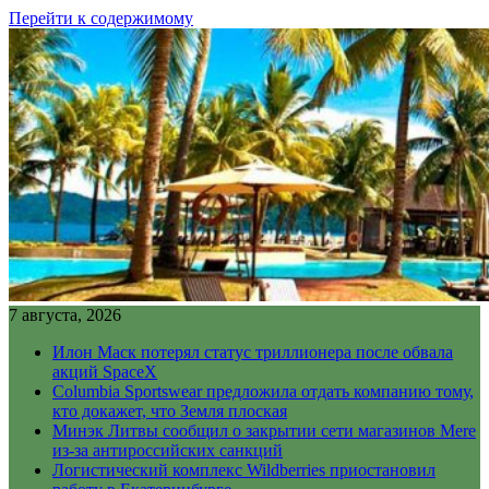
Перейти к содержимому
7 августа, 2026
Илон Маск потерял статус триллионера после обвала
акций SpaceX
Columbia Sportswear предложила отдать компанию тому,
кто докажет, что Земля плоская
Минэк Литвы сообщил о закрытии сети магазинов Mere
из-за антироссийских санкций
Логистический комплекс Wildberries приостановил