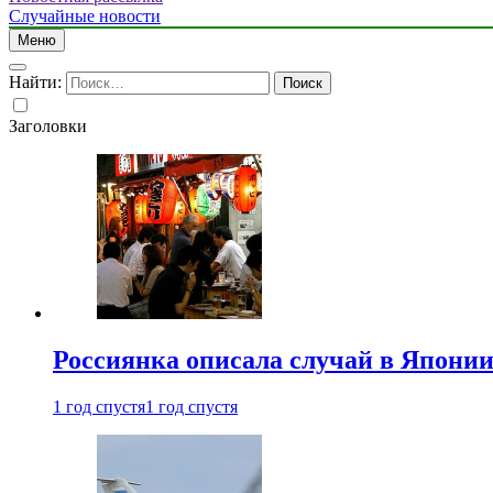
Случайные новости
Меню
Найти:
Заголовки
Россиянка описала случай в Японии 
1 год спустя
1 год спустя