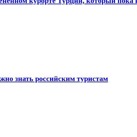
цененном курорте Турции, который пока 
ужно знать российским туристам