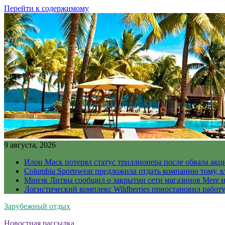
Перейти к содержимому
9 августа, 2026
Илон Маск потерял статус триллионера после обвала акц
Columbia Sportswear предложила отдать компанию тому, к
Минэк Литвы сообщил о закрытии сети магазинов Mere и
Логистический комплекс Wildberries приостановил работ
Зарубежный отдых
Новостная рассылка