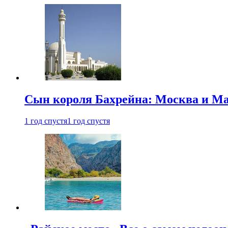
Сын короля Бахрейна: Москва и Ма
1 год спустя
1 год спустя