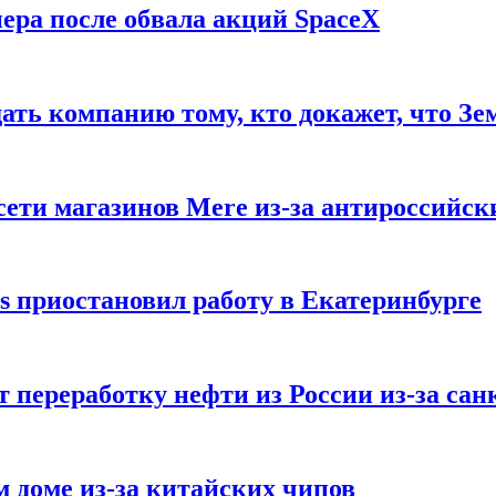
ера после обвала акций SpaceX
ать компанию тому, кто докажет, что Зе
ети магазинов Mere из-за антироссийск
s приостановил работу в Екатеринбурге
 переработку нефти из России из-за са
м доме из-за китайских чипов