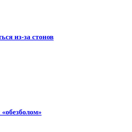
ься из-за стонов
 «обезболом»