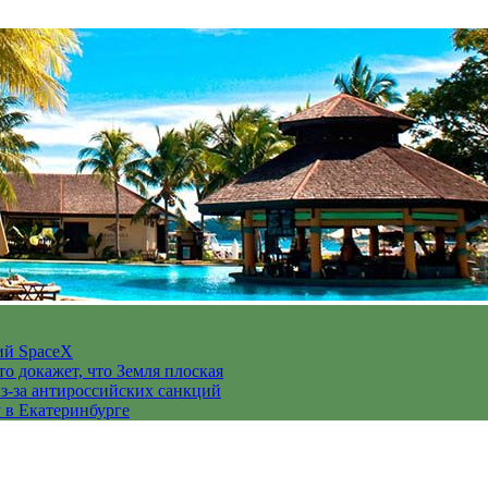
ий SpaceX
то докажет, что Земля плоская
з-за антироссийских санкций
у в Екатеринбурге