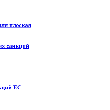
мля плоская
их санкций
нкций ЕС