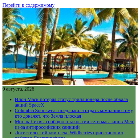
Перейти к содержимому
9 августа, 2026
Илон Маск потерял статус триллионера после обвала
акций SpaceX
Columbia Sportswear предложила отдать компанию тому,
кто докажет, что Земля плоская
Минэк Литвы сообщил о закрытии сети магазинов Mere
из-за антироссийских санкций
Логистический комплекс Wildberries приостановил