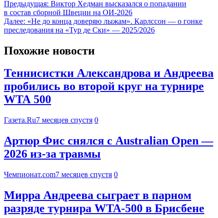
Предыдущая:
Виктор Хедман высказался о попадании
в состав сборной Швеции на ОИ-2026
Далее:
«Не до конца доверяю лыжам». Карлссон — о гонке
преследования на «Тур де Ски» — 2025/2026
Похожие новости
Теннисистки Александрова и Андреева
пробились во второй круг на турнире
WTA 500
Газета.Ru
7 месяцев спустя
0
Артюр Фис снялся с Australian Open —
2026 из-за травмы
Чемпионат.com
7 месяцев спустя
0
Мирра Андреева сыграет в парном
разряде турнира WTA-500 в Брисбене