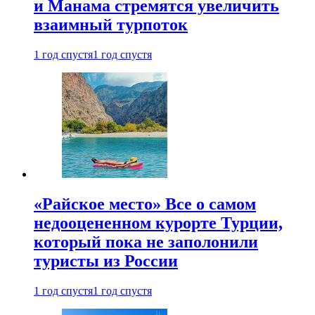
и Манама стремятся увеличить
взаимный турпоток
1 год спустя
1 год спустя
«Райское место» Все о самом
недооцененном курорте Турции,
который пока не заполонили
туристы из России
1 год спустя
1 год спустя