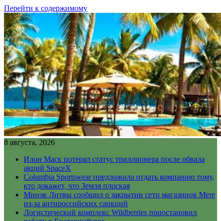
Перейти к содержимому
8 августа, 2026
Илон Маск потерял статус триллионера после обвала
акций SpaceX
Columbia Sportswear предложила отдать компанию тому,
кто докажет, что Земля плоская
Минэк Литвы сообщил о закрытии сети магазинов Mere
из-за антироссийских санкций
Логистический комплекс Wildberries приостановил