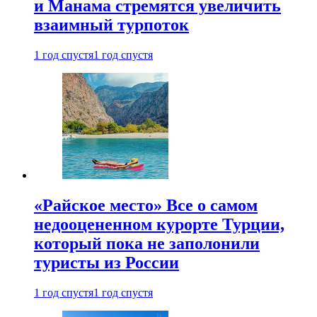
и Манама стремятся увеличить
взаимный турпоток
1 год спустя
1 год спустя
«Райское место» Все о самом
недооцененном курорте Турции,
который пока не заполонили
туристы из России
1 год спустя
1 год спустя