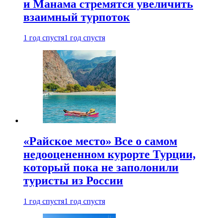
и Манама стремятся увеличить
взаимный турпоток
1 год спустя
1 год спустя
«Райское место» Все о самом
недооцененном курорте Турции,
который пока не заполонили
туристы из России
1 год спустя
1 год спустя