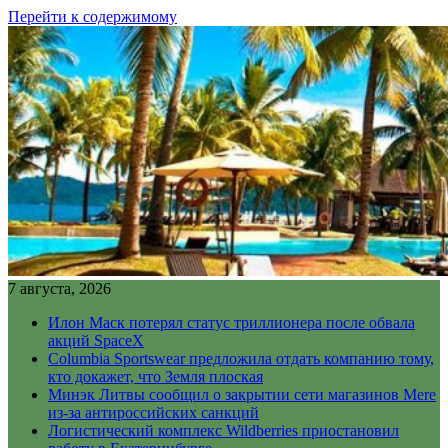
Перейти к содержимому
7 августа, 2026
Илон Маск потерял статус триллионера после обвала
акций SpaceX
Columbia Sportswear предложила отдать компанию тому,
кто докажет, что Земля плоская
Минэк Литвы сообщил о закрытии сети магазинов Mere
из-за антироссийских санкций
Логистический комплекс Wildberries приостановил