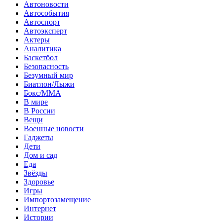
Автоновости
Автособытия
Автоспорт
Автоэксперт
Актеры
Аналитика
Баскетбол
Безопасность
Безумный мир
Биатлон/Лыжи
Бокс/MMA
В мире
В России
Вещи
Военные новости
Гаджеты
Дети
Дом и сад
Еда
Звёзды
Здоровье
Игры
Импортозамещение
Интернет
Истории