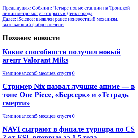
Предыдущая:
Собянин: Четыре новые станции на Троицкой
линии метро могут открыть в День города
Далее:
iScience: выявлен ранее неизвестный механизм,
вызывающий фиброз печени
Похожие новости
Какие способности получил новый
агент Valorant Miks
Чемпионат.com
5 месяцев спустя
0
Стример Nix назвал лучшие аниме — в
топе One Piece, «Берсерк» и «Тетрадь
смерти»
Чемпионат.com
5 месяцев спустя
0
NAVI сыграют в финале турнира по CS
2 от ESL впервые за 1,5 года