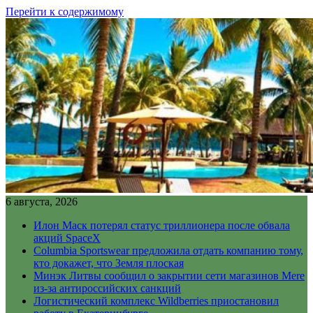
Перейти к содержимому
6 августа, 2026
Илон Маск потерял статус триллионера после обвала
акций SpaceX
Columbia Sportswear предложила отдать компанию тому,
кто докажет, что Земля плоская
Минэк Литвы сообщил о закрытии сети магазинов Mere
из-за антироссийских санкций
Логистический комплекс Wildberries приостановил