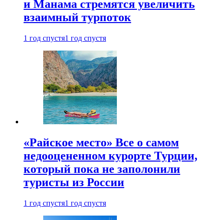
и Манама стремятся увеличить
взаимный турпоток
1 год спустя
1 год спустя
«Райское место» Все о самом
недооцененном курорте Турции,
который пока не заполонили
туристы из России
1 год спустя
1 год спустя