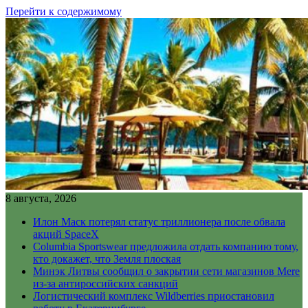
Перейти к содержимому
8 августа, 2026
Илон Маск потерял статус триллионера после обвала
акций SpaceX
Columbia Sportswear предложила отдать компанию тому,
кто докажет, что Земля плоская
Минэк Литвы сообщил о закрытии сети магазинов Mere
из-за антироссийских санкций
Логистический комплекс Wildberries приостановил