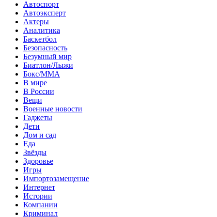
Автоспорт
Автоэксперт
Актеры
Аналитика
Баскетбол
Безопасность
Безумный мир
Биатлон/Лыжи
Бокс/MMA
В мире
В России
Вещи
Военные новости
Гаджеты
Дети
Дом и сад
Еда
Звёзды
Здоровье
Игры
Импортозамещение
Интернет
Истории
Компании
Криминал