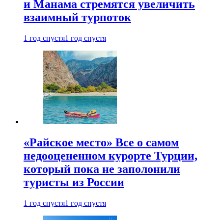
и Манама стремятся увеличить
взаимный турпоток
1 год спустя
1 год спустя
«Райское место» Все о самом
недооцененном курорте Турции,
который пока не заполонили
туристы из России
1 год спустя
1 год спустя