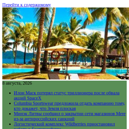
Перейти к содержимому
8 августа, 2026
Илон Маск потерял статус триллионера после обвала
акций SpaceX
Columbia Sportswear предложила отдать компанию тому,
кто докажет, что Земля плоская
Минэк Литвы сообщил о закрытии сети магазинов Mere
из-за антироссийских санкций
Логистический комплекс Wildberries приостановил