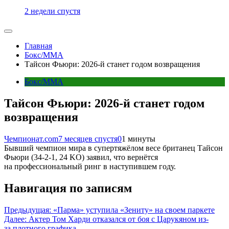
2 недели спустя
Главная
Бокс/MMA
Тайсон Фьюри: 2026-й станет годом возвращения
Бокс/MMA
Тайсон Фьюри: 2026-й станет годом
возвращения
Чемпионат.com
7 месяцев спустя
0
1 минуты
Бывший чемпион мира в супертяжёлом весе британец Тайсон
Фьюри (34-2-1, 24 KO) заявил, что вернётся
на профессиональный ринг в наступившем году.
Навигация по записям
Предыдущая:
«Парма» уступила «Зениту» на своем паркете
Далее:
Актер Том Харди отказался от боя с Царукяном из-
за плотного графика