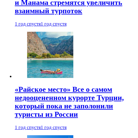
и Манама стремятся увеличить
взаимный турпоток
1 год спустя
1 год спустя
«Райское место» Все о самом
недооцененном курорте Турции,
который пока не заполонили
туристы из России
1 год спустя
1 год спустя