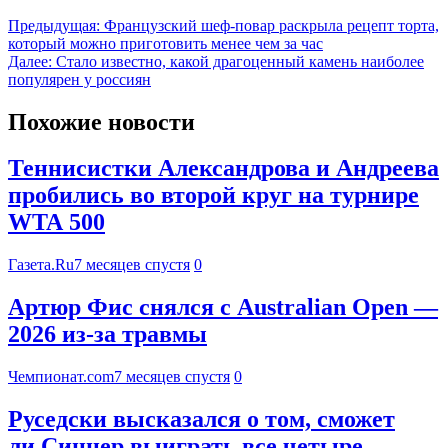
Предыдущая:
Французский шеф-повар раскрыла рецепт торта,
который можно приготовить менее чем за час
Далее:
Стало известно, какой драгоценный камень наиболее
популярен у россиян
Похожие новости
Теннисистки Александрова и Андреева
пробились во второй круг на турнире
WTA 500
Газета.Ru
7 месяцев спустя
0
Артюр Фис снялся с Australian Open —
2026 из-за травмы
Чемпионат.com
7 месяцев спустя
0
Руседски высказался о том, сможет
ли Синнер выиграть все четыре