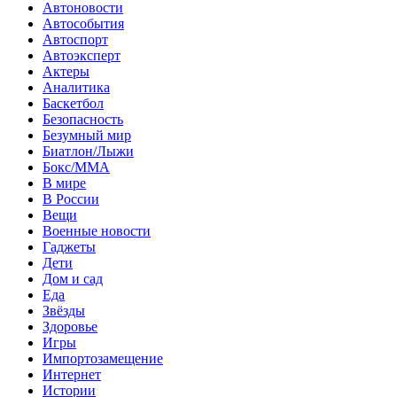
Автоновости
Автособытия
Автоспорт
Автоэксперт
Актеры
Аналитика
Баскетбол
Безопасность
Безумный мир
Биатлон/Лыжи
Бокс/MMA
В мире
В России
Вещи
Военные новости
Гаджеты
Дети
Дом и сад
Еда
Звёзды
Здоровье
Игры
Импортозамещение
Интернет
Истории