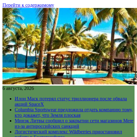
Перейти к содержимому
6 августа, 2026
Илон Маск потерял статус триллионера после обвала
акций SpaceX
Columbia Sportswear предложила отдать компанию тому,
кто докажет, что Земля плоская
Минэк Литвы сообщил о закрытии сети магазинов Mere
из-за антироссийских санкций
Логистический комплекс Wildberries приостановил