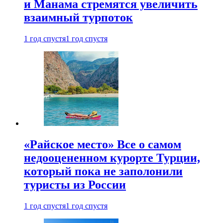
и Манама стремятся увеличить
взаимный турпоток
1 год спустя
1 год спустя
«Райское место» Все о самом
недооцененном курорте Турции,
который пока не заполонили
туристы из России
1 год спустя
1 год спустя