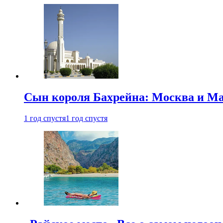
Сын короля Бахрейна: Москва и Ма
1 год спустя
1 год спустя