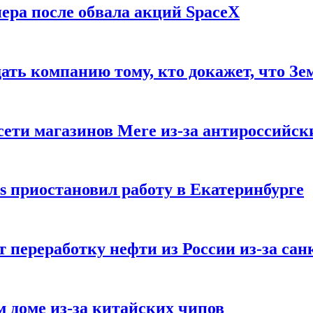
ера после обвала акций SpaceX
ать компанию тому, кто докажет, что Зе
ети магазинов Mere из-за антироссийск
s приостановил работу в Екатеринбурге
 переработку нефти из России из-за са
м доме из-за китайских чипов