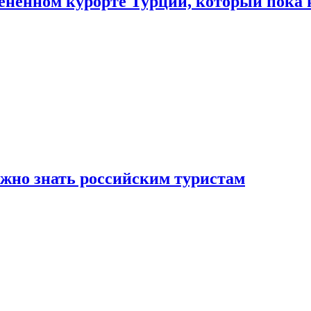
цененном курорте Турции, который пока 
ужно знать российским туристам