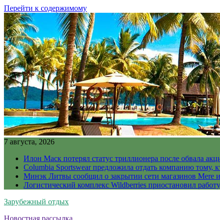
Перейти к содержимому
7 августа, 2026
Илон Маск потерял статус триллионера после обвала акц
Columbia Sportswear предложила отдать компанию тому, к
Минэк Литвы сообщил о закрытии сети магазинов Mere и
Логистический комплекс Wildberries приостановил работ
Зарубежный отдых
Новостная рассылка