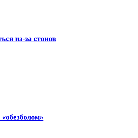
ься из-за стонов
 «обезболом»