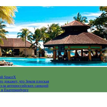
ий SpaceX
то докажет, что Земля плоская
з-за антироссийских санкций
у в Екатеринбурге