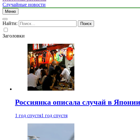
Случайные новости
Меню
Найти:
Заголовки
Россиянка описала случай в Японии 
1 год спустя
1 год спустя