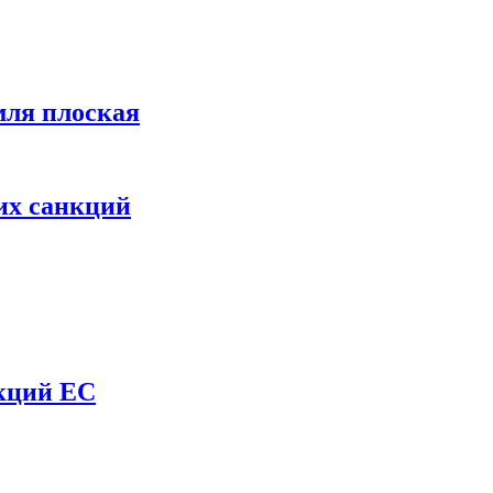
мля плоская
их санкций
нкций ЕС