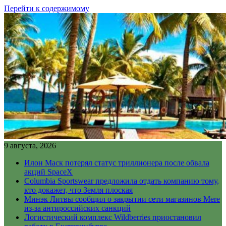
Перейти к содержимому
9 августа, 2026
Илон Маск потерял статус триллионера после обвала
акций SpaceX
Columbia Sportswear предложила отдать компанию тому,
кто докажет, что Земля плоская
Минэк Литвы сообщил о закрытии сети магазинов Mere
из-за антироссийских санкций
Логистический комплекс Wildberries приостановил