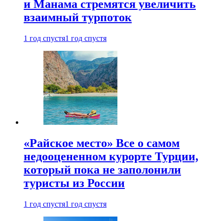
и Манама стремятся увеличить
взаимный турпоток
1 год спустя
1 год спустя
«Райское место» Все о самом
недооцененном курорте Турции,
который пока не заполонили
туристы из России
1 год спустя
1 год спустя