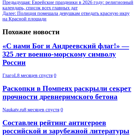
Предыдущая:
Еврейские праздники в 2026 году: религиозный
календарь, список всех главных дат
Далее:
Полиция помешала девушкам отведать красную икру
на Красной площади
Похожие новости
«С нами Бог и Андреевский флаг!» —
325 лет военно-морскому символу
России
ГлагоL
8 месяцев спустя
0
Раскопки в Помпеях раскрыли секрет
прочности древнеримского бетона
Naukatv.ru
8 месяцев спустя
0
Составлен рейтинг антигероев
российской и зарубежной литературы