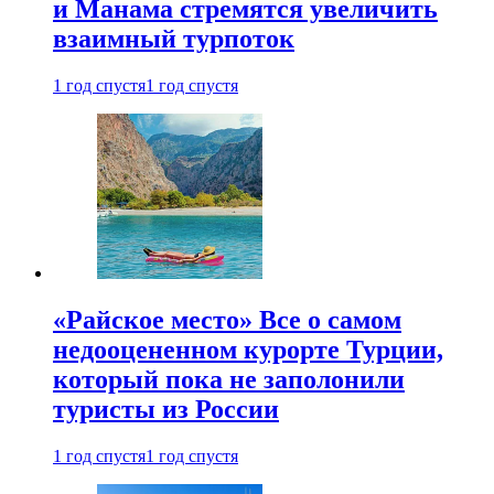
и Манама стремятся увеличить
взаимный турпоток
1 год спустя
1 год спустя
«Райское место» Все о самом
недооцененном курорте Турции,
который пока не заполонили
туристы из России
1 год спустя
1 год спустя