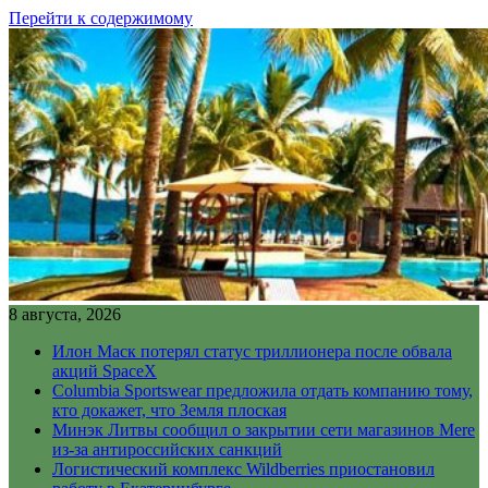
Перейти к содержимому
8 августа, 2026
Илон Маск потерял статус триллионера после обвала
акций SpaceX
Columbia Sportswear предложила отдать компанию тому,
кто докажет, что Земля плоская
Минэк Литвы сообщил о закрытии сети магазинов Mere
из-за антироссийских санкций
Логистический комплекс Wildberries приостановил