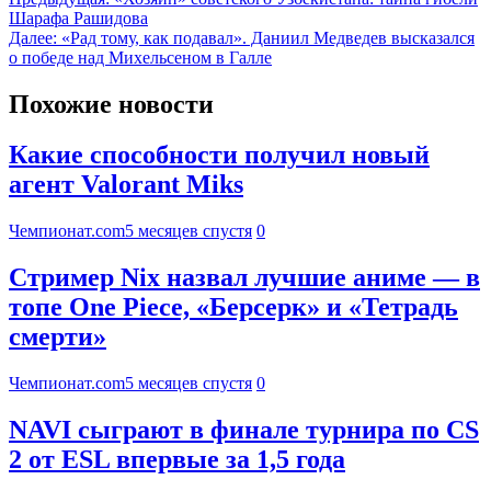
Шарафа Рашидова
Далее:
«Рад тому, как подавал». Даниил Медведев высказался
о победе над Михельсеном в Галле
Похожие новости
Какие способности получил новый
агент Valorant Miks
Чемпионат.com
5 месяцев спустя
0
Стример Nix назвал лучшие аниме — в
топе One Piece, «Берсерк» и «Тетрадь
смерти»
Чемпионат.com
5 месяцев спустя
0
NAVI сыграют в финале турнира по CS
2 от ESL впервые за 1,5 года