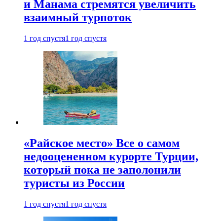
и Манама стремятся увеличить
взаимный турпоток
1 год спустя
1 год спустя
«Райское место» Все о самом
недооцененном курорте Турции,
который пока не заполонили
туристы из России
1 год спустя
1 год спустя