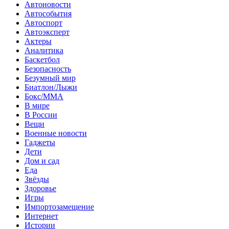
Автоновости
Автособытия
Автоспорт
Автоэксперт
Актеры
Аналитика
Баскетбол
Безопасность
Безумный мир
Биатлон/Лыжи
Бокс/MMA
В мире
В России
Вещи
Военные новости
Гаджеты
Дети
Дом и сад
Еда
Звёзды
Здоровье
Игры
Импортозамещение
Интернет
Истории