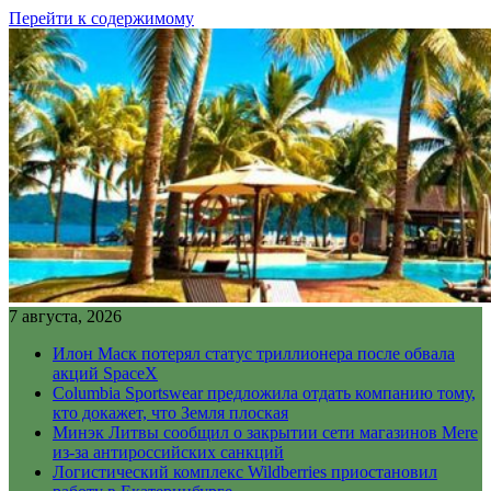
Перейти к содержимому
7 августа, 2026
Илон Маск потерял статус триллионера после обвала
акций SpaceX
Columbia Sportswear предложила отдать компанию тому,
кто докажет, что Земля плоская
Минэк Литвы сообщил о закрытии сети магазинов Mere
из-за антироссийских санкций
Логистический комплекс Wildberries приостановил