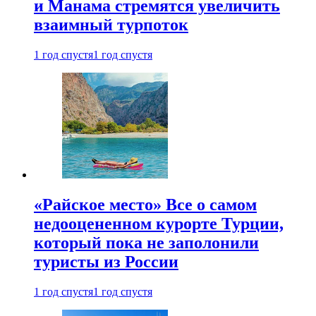
и Манама стремятся увеличить
взаимный турпоток
1 год спустя
1 год спустя
«Райское место» Все о самом
недооцененном курорте Турции,
который пока не заполонили
туристы из России
1 год спустя
1 год спустя