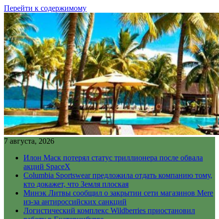
Перейти к содержимому
7 августа, 2026
Илон Маск потерял статус триллионера после обвала
акций SpaceX
Columbia Sportswear предложила отдать компанию тому,
кто докажет, что Земля плоская
Минэк Литвы сообщил о закрытии сети магазинов Mere
из-за антироссийских санкций
Логистический комплекс Wildberries приостановил