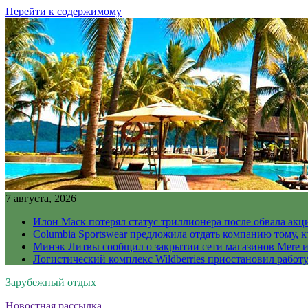
Перейти к содержимому
7 августа, 2026
Илон Маск потерял статус триллионера после обвала акц
Columbia Sportswear предложила отдать компанию тому, к
Минэк Литвы сообщил о закрытии сети магазинов Mere и
Логистический комплекс Wildberries приостановил работ
Зарубежный отдых
Новостная рассылка