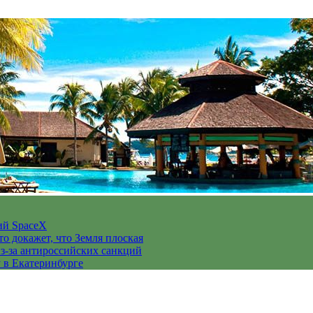
ий SpaceX
то докажет, что Земля плоская
з-за антироссийских санкций
у в Екатеринбурге