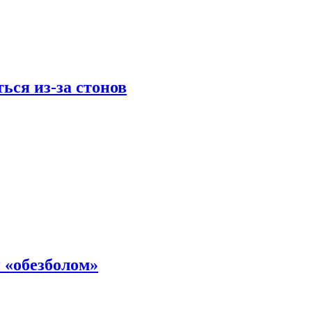
ься из-за стонов
 «обезболом»