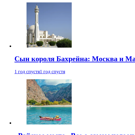
Сын короля Бахрейна: Москва и Ма
1 год спустя
1 год спустя