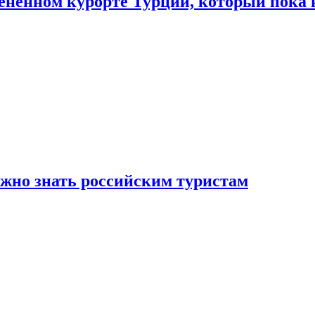
цененном курорте Турции, который пока 
ужно знать российским туристам