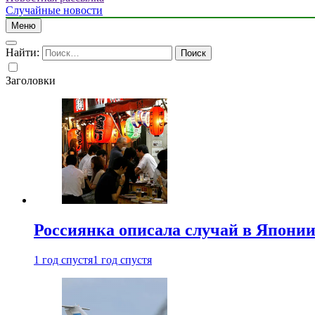
Случайные новости
Меню
Найти:
Заголовки
Россиянка описала случай в Японии 
1 год спустя
1 год спустя