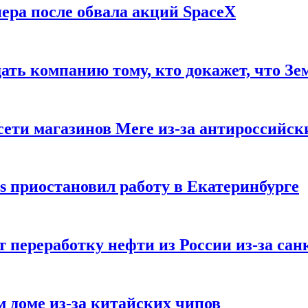
ера после обвала акций SpaceX
ать компанию тому, кто докажет, что Зе
ети магазинов Mere из-за антироссийск
s приостановил работу в Екатеринбурге
 переработку нефти из России из-за са
м доме из-за китайских чипов