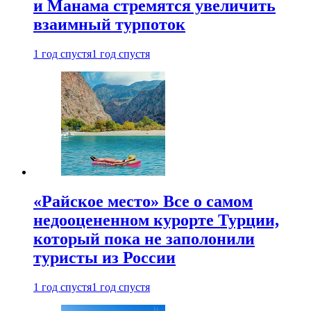
и Манама стремятся увеличить
взаимный турпоток
1 год спустя
1 год спустя
«Райское место» Все о самом
недооцененном курорте Турции,
который пока не заполонили
туристы из России
1 год спустя
1 год спустя