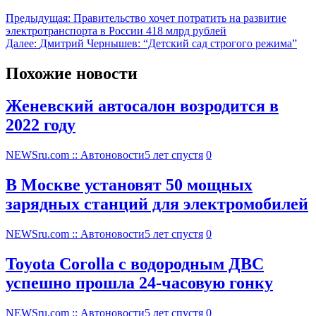
Предыдущая:
Правительство хочет потратить на развитие
электротранспорта в России 418 млрд рублей
Далее:
Дмитрий Чернышев: “Детский сад строгого режима”
Похожие новости
Женевский автосалон возродится в
2022 году
NEWSru.com :: Автоновости
5 лет спустя
0
В Москве установят 50 мощных
зарядных станций для электромобилей
NEWSru.com :: Автоновости
5 лет спустя
0
Toyota Corolla с водородным ДВС
успешно прошла 24-часовую гонку
NEWSru.com :: Автоновости
5 лет спустя
0