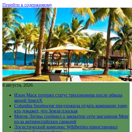
Перейти к содержимому
6 августа, 2026
Илон Маск потерял статус триллионера после обвала
акций SpaceX
Columbia Sportswear предложила отдать компанию тому,
кто докажет, что Земля плоская
Минэк Литвы сообщил о закрытии сети магазинов Mere
из-за антироссийских санкций
Логистический комплекс Wildberries приостановил