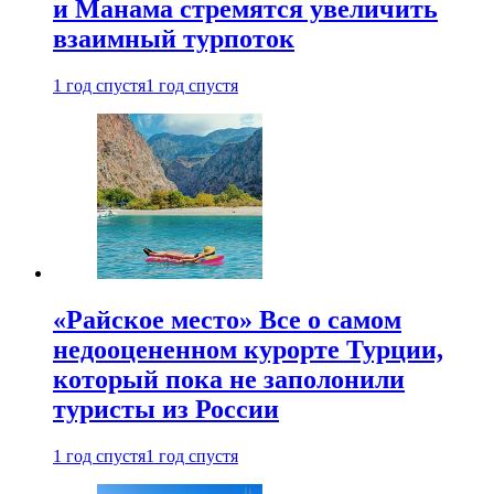
и Манама стремятся увеличить
взаимный турпоток
1 год спустя
1 год спустя
«Райское место» Все о самом
недооцененном курорте Турции,
который пока не заполонили
туристы из России
1 год спустя
1 год спустя