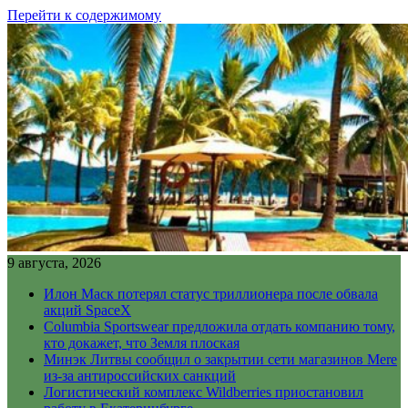
Перейти к содержимому
9 августа, 2026
Илон Маск потерял статус триллионера после обвала
акций SpaceX
Columbia Sportswear предложила отдать компанию тому,
кто докажет, что Земля плоская
Минэк Литвы сообщил о закрытии сети магазинов Mere
из-за антироссийских санкций
Логистический комплекс Wildberries приостановил