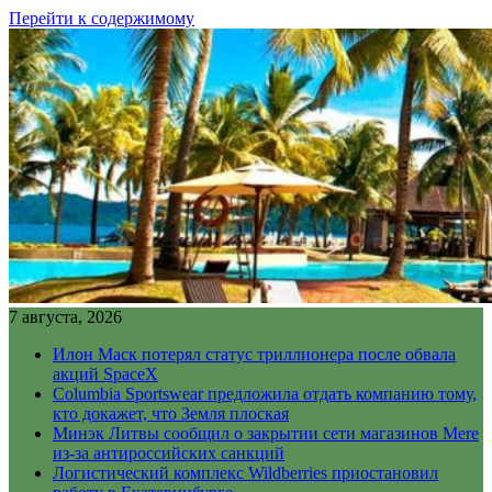
Перейти к содержимому
7 августа, 2026
Илон Маск потерял статус триллионера после обвала
акций SpaceX
Columbia Sportswear предложила отдать компанию тому,
кто докажет, что Земля плоская
Минэк Литвы сообщил о закрытии сети магазинов Mere
из-за антироссийских санкций
Логистический комплекс Wildberries приостановил