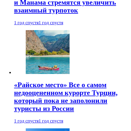
и Манама стремятся увеличить
взаимный турпоток
1 год спустя
1 год спустя
«Райское место» Все о самом
недооцененном курорте Турции,
который пока не заполонили
туристы из России
1 год спустя
1 год спустя