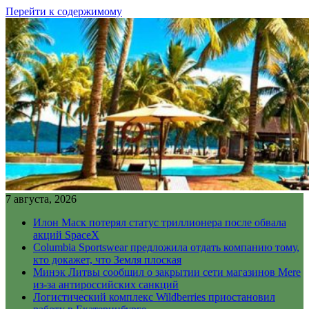
Перейти к содержимому
7 августа, 2026
Илон Маск потерял статус триллионера после обвала
акций SpaceX
Columbia Sportswear предложила отдать компанию тому,
кто докажет, что Земля плоская
Минэк Литвы сообщил о закрытии сети магазинов Mere
из-за антироссийских санкций
Логистический комплекс Wildberries приостановил