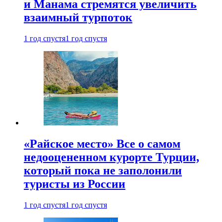
и Манама стремятся увеличить
взаимный турпоток
1 год спустя
1 год спустя
«Райское место» Все о самом
недооцененном курорте Турции,
который пока не заполонили
туристы из России
1 год спустя
1 год спустя