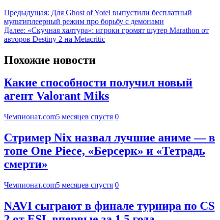
Предыдущая:
Для Ghost of Yotei выпустили бесплатный
мультиплеерный режим про борьбу с демонами
Далее:
«Скучная халтура»: игроки громят шутер Marathon от
авторов Destiny 2 на Metacritic
Похожие новости
Какие способности получил новый
агент Valorant Miks
Чемпионат.com
5 месяцев спустя
0
Стример Nix назвал лучшие аниме — в
топе One Piece, «Берсерк» и «Тетрадь
смерти»
Чемпионат.com
5 месяцев спустя
0
NAVI сыграют в финале турнира по CS
2 от ESL впервые за 1,5 года