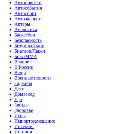
Автоновости
Автособытия
Автоспорт
Автоэксперт
Актеры
Аналитика
Баскетбол
Безопасность
Безумный мир
Биатлон/Лыжи
Бокс/MMA
В мире
В России
Вещи
Военные новости
Гаджеты
Дети
Дом и сад
Еда
Звёзды
Здоровье
Игры
Импортозамещение
Интернет
Истории