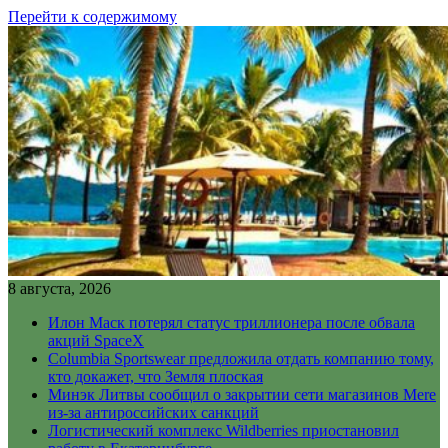
Перейти к содержимому
8 августа, 2026
Илон Маск потерял статус триллионера после обвала
акций SpaceX
Columbia Sportswear предложила отдать компанию тому,
кто докажет, что Земля плоская
Минэк Литвы сообщил о закрытии сети магазинов Mere
из-за антироссийских санкций
Логистический комплекс Wildberries приостановил