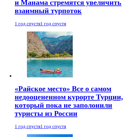
и Манама стремятся увеличить
взаимный турпоток
1 год спустя
1 год спустя
«Райское место» Все о самом
недооцененном курорте Турции,
который пока не заполонили
туристы из России
1 год спустя
1 год спустя